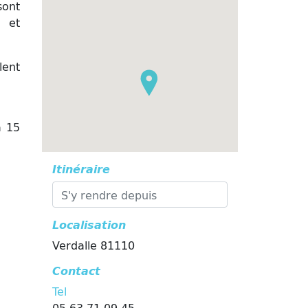
sont
s et
lent
à 15
Itinéraire
Localisation
Verdalle 81110
Contact
Tel
05 63 71 09 45