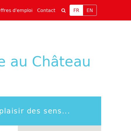
rrent)
(current)
ffres d'emploi
Contact
FR
EN
ge au Château
plaisir des sens...