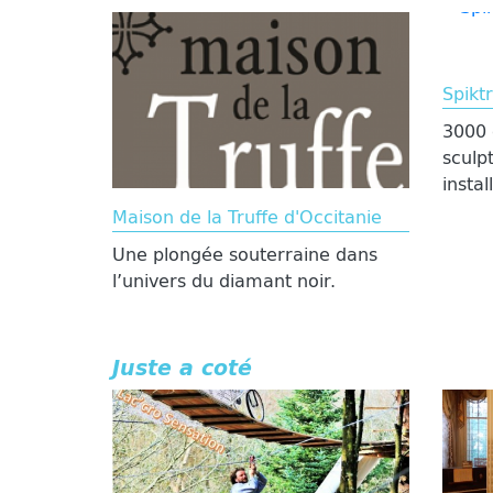
Spikt
3000 
sculp
instal
Maison de la Truffe d'Occitanie
Une plongée souterraine dans
l’univers du diamant noir.
Juste a coté