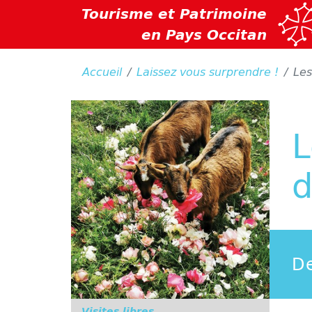
Tourisme et Patrimoine
en Pays Occitan
Accueil
Laissez vous surprendre !
Les
L
d
De
Visites libres