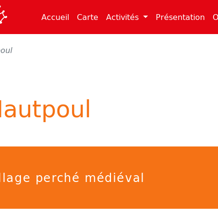
(current)
(current)
(cu
Accueil
Carte
Activités
Présentation
O
oul
autpoul
llage perché médiéval