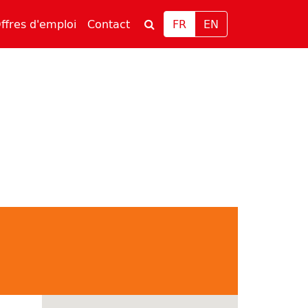
rrent)
(current)
ffres d'emploi
Contact
FR
EN