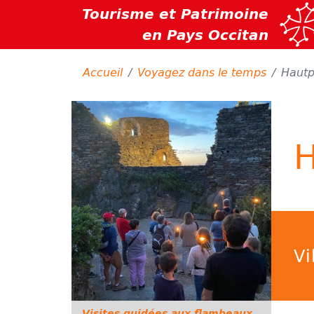
Tourisme et Patrimoine
en Pays Occitan
Accueil
Voyagez dans le temps
Hautp
H
Vi
Visites guidées aux flambeaux