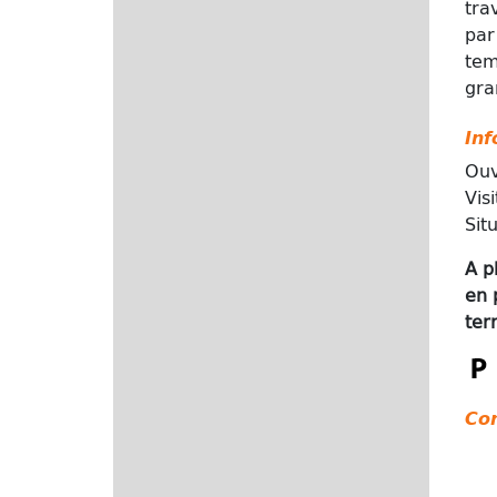
tra
par
tem
gra
Inf
Ouv
Vis
Sit
A p
en 
ter
Co