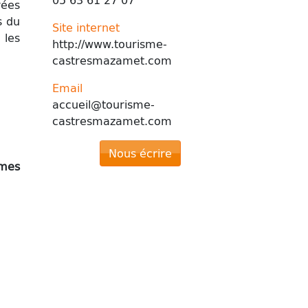
rées
s du
Site internet
 les
http://www.tourisme-
castresmazamet.com
Email
accueil@tourisme-
castresmazamet.com
Nous écrire
imes