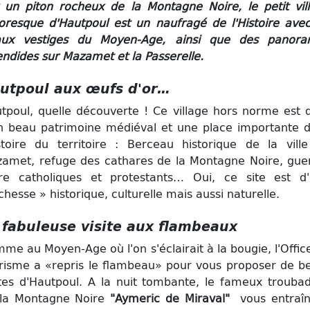
 un piton rocheux de la Montagne Noire, le petit vil
toresque d'Hautpoul est un naufragé de l'Histoire ave
aux vestiges du Moyen-Age, ainsi que des panora
endides sur Mazamet et la Passerelle.
utpoul aux œufs d'or…
tpoul, quelle découverte !
Ce village hors norme est 
n beau patrimoine médiéval et une place importante 
istoire du territoire : Berceau historique de la vill
amet, refuge des cathares de la Montagne Noire, gue
re catholiques et protestants… Oui, ce site est d
ichesse » historique, culturelle mais aussi naturelle.
 fabuleuse visite aux flambeaux
me au Moyen-Age où l'on s'éclairait à la bougie, l'Offic
risme a «repris le flambeau» pour vous proposer de be
ites d'Hautpoul.
A la nuit tombante, le fameux trouba
la Montagne Noire
"Aymeric de Miraval"
vous entraîn