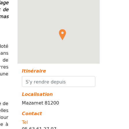
lage
c de
mas
doté
dans
e de
rres
Itinéraire
'une
Localisation
Mazamet 81200
e de
lles
Contact
dour
Tel
e à
05 63 61 27 07