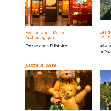
Les q
Eburomagus, Musée
Lasto
Archéologique
Site 
Entrez dans l’Histoire
la Mo
Juste a coté