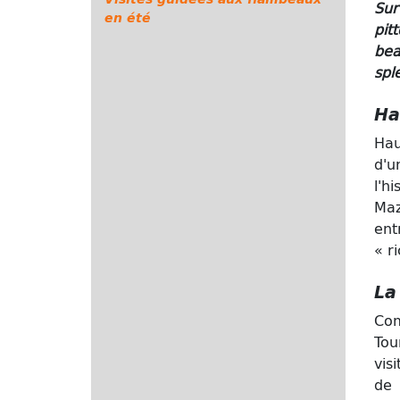
Sur
en été
pit
be
spl
Ha
Hau
d'u
l'h
Maz
ent
« r
La
Com
Tou
vis
de 