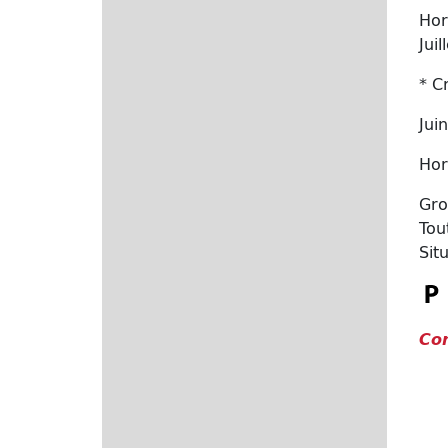
Hor
Jui
* C
Jui
Hor
Gro
Tou
Sit
Co