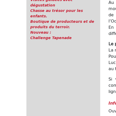
Au 
dégustation
mou
Chasse au trésor pour les
de 
enfants.
l’O
Boutique de producteurs et de
En 
produits du terroir.
Nouveau :
dif
Challenge Tapenade
Le 
La 
Pou
Luc
au 
Si 
com
lig
Inf
Ouv