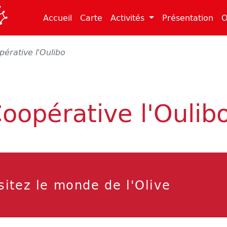
(current)
(current)
(cu
Accueil
Carte
Activités
Présentation
O
pérative l'Oulibo
oopérative l'Oulib
sitez le monde de l'Olive