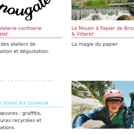
laterie-confiserie
Le Moulin à Papier de Bro
let
& Villaret
 des ateliers de
La magie du papier
cation et dégustation.
ri Street Art Universe
œuvres : graffitis,
tures recyclées et
lations