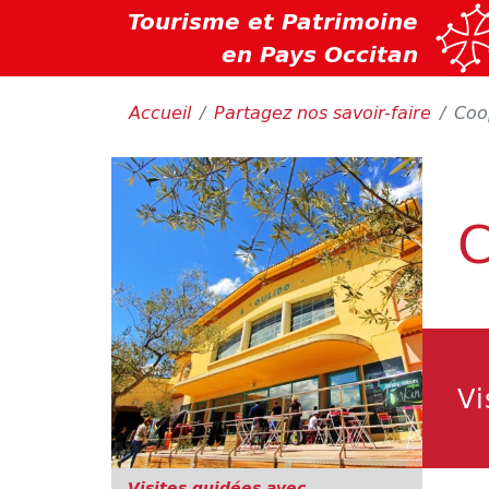
Tourisme et Patrimoine
en Pays Occitan
Accueil
Partagez nos savoir-faire
Coo
C
Vi
Visites guidées avec