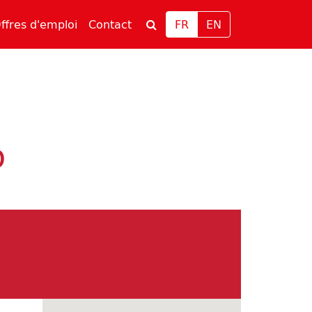
rrent)
(current)
ffres d'emploi
Contact
FR
EN
o