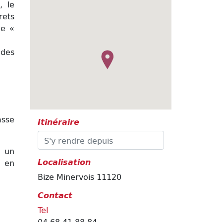
, le
rets
de «
 des
asse
Itinéraire
r un
Localisation
e en
Bize Minervois 11120
Contact
Tel
04 68 41 88 84